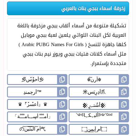
زخرفة اسماء ببجي بنات بالعربي
تشكيلة متنوعة من أسماء ألقاب ببجي مزخرفة باللغة
العربية لكل البنات اللواتي يلعبن لعبة ببجي موبايل
كلها جاهزة للنسخ ( Arabic PUBG Names For Girls )
مثل أسماء كلانات فتيات ببجي ويوزر نيم بنات ببجي
متجددة بإستمرار.