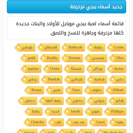
جديد أسماء ببجي مزخرفة
قائمة أسماء لعبة ببجي موبايل للأولاد والبنات جديدة
كلها مزخرفة وجاهزة للنسخ واللصق.
Corina
جولية
Hadiyyah
الشيطان
عويقي
Olisa
مرشيدي
Teresina
Botilda
اللغم
شاحتة
بريكان
جيسيكا
Ostara
تصاميم
دمى
قداسة
بليداني
Barakah
ردقي
Hilliard
صلوات
Oana
ضنين
Breana
إليكير
شرابي
حداوي
حبيبة أمها
دجعان
Phillippa
ضوير
Janelle
انديه
حافظ
رهزة
Liesei
عبد ترف
ثباب
Chakrika
Htc droid dna
خيمة
راسن
هيف
Anuvas