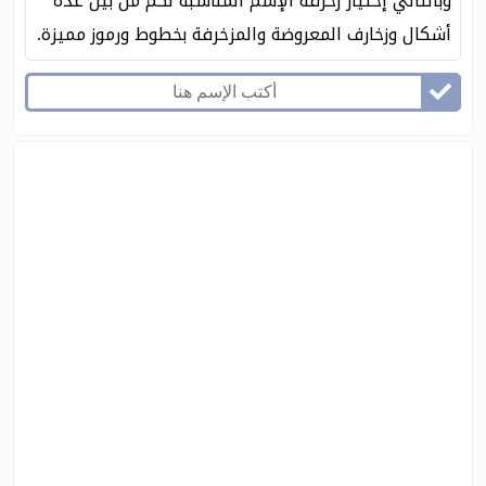
وبالتالي إختيار زخرفه الإسم المناسبة لكم من بين عدة
أشكال وزخارف المعروضة والمزخرفة بخطوط ورموز مميزة.