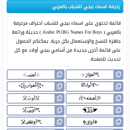
زخرفة اسماء ببجي للشباب بالعربي
قائمة تحتوي على اسماء ببجي للشباب احتراف مزخرفة
بالعربي ( Arabic PUBG Names For Boys ) حديثة ورائعة
جاهزة للنسخ والإستعمال بكل حرية. يمكنكم الحصول
على قائمة أخرى جديدة من أسامي ببجي أولاد مع كل
تحديث للصفحة.