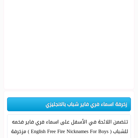
زخرفة اسماء فري فاير شباب بالانجليزي
تتضمن اللائحة في الأسفل على اسماء فري فاير فخمه
للشباب ( English Free Fire Nicknames For Boys ) مزخرفة