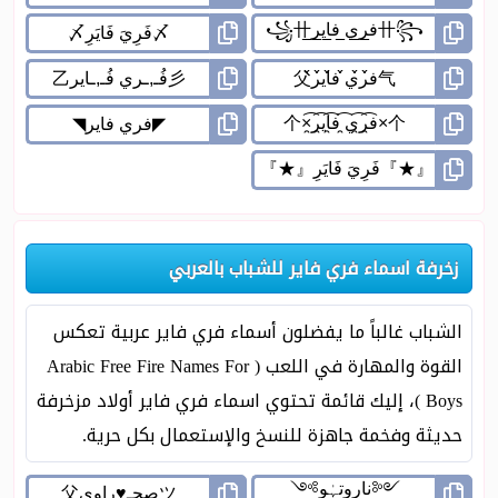
زخرفة اسماء فري فاير للشباب بالعربي
الشباب غالباً ما يفضلون أسماء فري فاير عربية تعكس
القوة والمهارة في اللعب ( Arabic Free Fire Names For
Boys )، إليك قائمة تحتوي اسماء فري فاير أولاد مزخرفة
حديثة وفخمة جاهزة للنسخ والإستعمال بكل حرية.