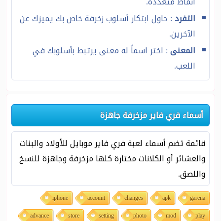
أنماط متعددة.
التفرد
: حاول ابتكار أسلوب زخرفة خاص بك يميزك عن
الآخرين.
المعنى
: اختر اسماً له معنى يرتبط بأسلوبك في
اللعب.
أسماء فري فاير مزخرفة جاهزة
قائمة تضم أسماء لعبة فري فاير موبايل للأولاد والبنات
والعشائر أو الكلانات مختارة كلها مزخرفة وجاهزة للنسخ
واللصق.
iphone
account
changes
apk
garena
advance
store
setting
photo
mod
play