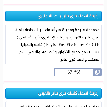
زخرفة اسماء فري فاير بنات بالانجليزي
مجموعة فريدة ومميزة من أسماء البنات خاصة بلعبة
فري فاير جاهزة ومزخرفة بالإنجليزي، كل الأسامي (
English Free Fire Names For Girls ) خاصة بالصبايا
تتناسب مع جميع الأذواق وأيضاً مقبولة في إسم
مستخدم لعبة فري فاير.
زخرفة اسماء كلانات فري فاير بالعربي
يمكنك اختيار أسماء عشائر أو كلانات مزخرفة بالعربي