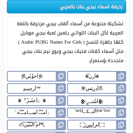
زخرفة اسماء ببجي بنات بالعربي
تشكيلة متنوعة من أسماء ألقاب ببجي مزخرفة باللغة
العربية لكل البنات اللواتي يلعبن لعبة ببجي موبايل
كلها جاهزة للنسخ ( Arabic PUBG Names For Girls )
مثل أسماء كلانات فتيات ببجي ويوزر نيم بنات ببجي
متجددة بإستمرار.