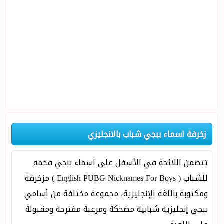
زخرفة اسماء ببجي شباب بالانجليزي
تتضمن اللائحة في الأسفل على اسماء ببجي فخمه
للشباب ( English PUBG Nicknames For Boys ) مزخرفة
ومكتوبة باللغة الإنجليزية، مجموعة مختلفة من أسامي
ببجي إنجليزية شبابية مضحكة ومرعبة مقترحة ومقبولة