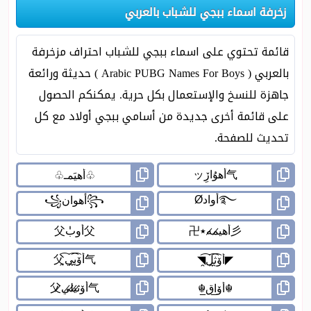
زخرفة اسماء ببجي للشباب بالعربي
قائمة تحتوي على اسماء ببجي للشباب احتراف مزخرفة
بالعربي ( Arabic PUBG Names For Boys ) حديثة ورائعة
جاهزة للنسخ والإستعمال بكل حرية. يمكنكم الحصول
على قائمة أخرى جديدة من أسامي ببجي أولاد مع كل
تحديث للصفحة.