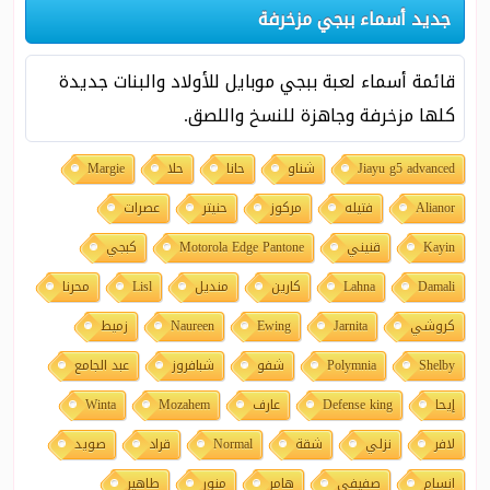
جديد أسماء ببجي مزخرفة
قائمة أسماء لعبة ببجي موبايل للأولاد والبنات جديدة
كلها مزخرفة وجاهزة للنسخ واللصق.
Jiayu g5 advanced
شناو
حانا
حلا
Margie
Alianor
فتيله
مركوز
حنيتر
عصرات
Kayin
قنيني
Motorola Edge Pantone
كبجي
Damali
Lahna
كارين
منديل
Lisl
محرنا
كروشي
Jarnita
Ewing
Naureen
زميط
Shelby
Polymnia
شفو
شبافروز
عبد الجامع
إيحا
Defense king
عارف
Mozahem
Winta
لافر
نزلي
شقة
Normal
قراد
صويد
انسام
صفيفي
هامر
منور
طاهير