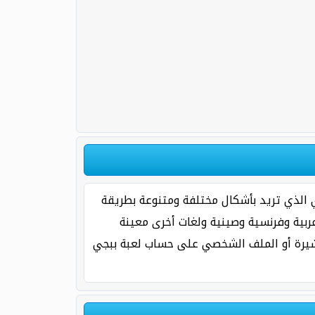
عبة ببجي موبايل يمكنكم الحصول على زخارف رهيبة متنوعة للأسم Nivedya بالانجليزي الذي تريد بأشكال مختلفة ومتنوعة بطريقة
رة كبيرة وصغيرة إنجليزية وعربية وفرنسية وصينية ولغات أخرى معينة
عبة ببجي، يمكنكم تغيير إسم المستخدم Nivedya بالانجليزي أو العشيرة أو الملف الشخصي على حساب لعبة ببجي