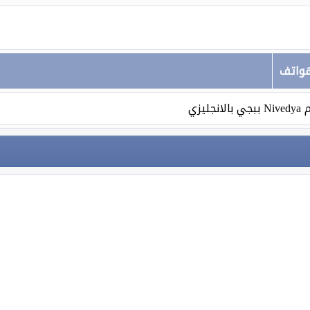
هواتف
جليزي