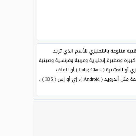
على زخارف رهيبة متنوعة بالانجليزي للأسم الذي تريد
بيرة وصغيرة إنجليزية وعربية وفرنسية وصينية
ولغات أخرى معينة وأيضا علامات واقواس وفواصل مقبولة على لعبة ببجي، يمكنكم تغيير إسم المستخدم بالانجليزي أو العشيرة ( Pubg Clans ) أو الملف
الشخصي ( Pubg Username ) على حساب لعبة ببجي من خلال أجهزة الكمبيوتر والهواتف الذكية وعلى جميع الأنظمة مثل أندرويد ( Android )، إي أو إس ( IOS ) ،