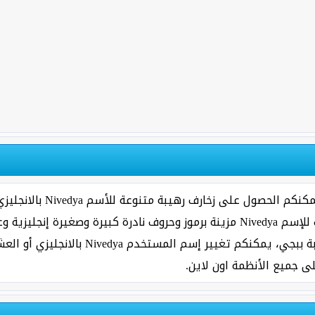
بواسطة مولد زخرفة أسماء ل
فورية وجعلها فريدة من نوعها، جميع الزخرفات للإسم Nivedya مزينة برموز وحروف ناد
وأيضا علامات واقواس وفواصل مقبولة على ل
ى جميع الأنظمة اون لاين.