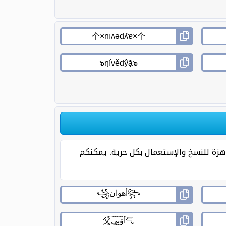
زخرفة بالعربي ( Arabic PUBG Names For Boys ) حديثة ورائعة جاهزة للنسخ والإستعمال بكل حرية. يمكنكم