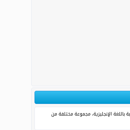
مه للشباب ( English PUBG Nicknames For Boys ) مزخرفة ومكتوبة باللغة الإنجليزية، مجموعة مختلفة من