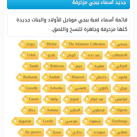
جديد أسماء ببجي مزخرفة
قائمة أسماء لعبة ببجي موبايل للأولاد والبنات جديدة
كلها مزخرفة وجاهزة للنسخ واللصق.
رسمي
The Infamous Collection
Mickie
دودك
الانفعالات
عبد نده
كوران
باردو
Udele
الغزالي
فهرية
حيمر
Brithwen
Tanith
قاعود
داحمان
Maaroof
Amilah
Rasheeda
بيرتل
كناوي
عامشي
Ashwika
Gisselle
قراعيش
عبد فرام
فخوم
برافة
Linzee
Algeria
فحماوي
الجنازير
Autiana
ديالا
Erneburga
شمبوه
مردسي
Lorelie
مخضوبة
ثعباني
سونده
بدادي
سحيا
Zte groove