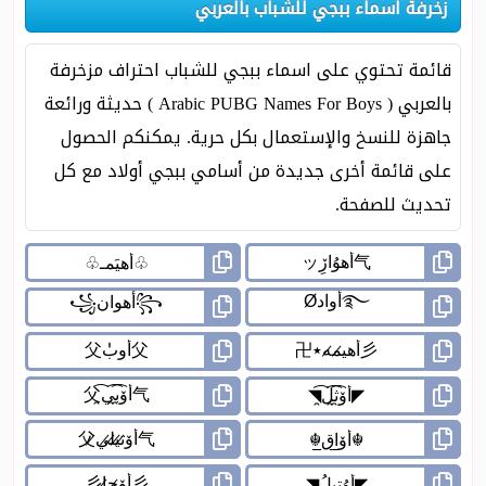
زخرفة اسماء ببجي للشباب بالعربي
قائمة تحتوي على اسماء ببجي للشباب احتراف مزخرفة
بالعربي ( Arabic PUBG Names For Boys ) حديثة ورائعة
جاهزة للنسخ والإستعمال بكل حرية. يمكنكم الحصول
على قائمة أخرى جديدة من أسامي ببجي أولاد مع كل
تحديث للصفحة.