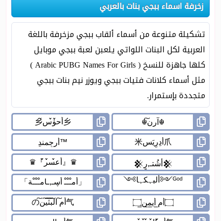
زخرفة اسماء ببجي بنات بالعربي
تشكيلة متنوعة من أسماء ألقاب ببجي مزخرفة باللغة
العربية لكل البنات اللواتي يلعبن لعبة ببجي موبايل
كلها جاهزة للنسخ ( Arabic PUBG Names For Girls )
مثل أسماء كلانات فتيات ببجي ويوزر نيم بنات ببجي
متجددة بإستمرار.