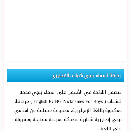
زخرفة اسماء ببجي شباب بالانجليزي
تتضمن اللائحة في الأسفل على اسماء ببجي فخمه
للشباب ( English PUBG Nicknames For Boys ) مزخرفة
ومكتوبة باللغة الإنجليزية، مجموعة مختلفة من أسامي
ببجي إنجليزية شبابية مضحكة ومرعبة مقترحة ومقبولة
على اللعبة.