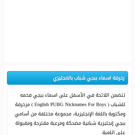
زخرفة اسماء ببجي شباب بالانجليزي
تتضمن اللائحة في الأسفل على اسماء ببجي فخمه
للشباب ( English PUBG Nicknames For Boys ) مزخرفة
ومكتوبة باللغة الإنجليزية، مجموعة مختلفة من أسامي
ببجي إنجليزية شبابية مضحكة ومرعبة مقترحة ومقبولة
على اللعبة.