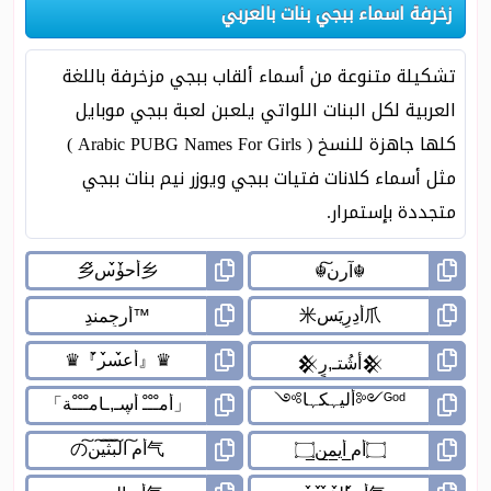
زخرفة اسماء ببجي بنات بالعربي
تشكيلة متنوعة من أسماء ألقاب ببجي مزخرفة باللغة
العربية لكل البنات اللواتي يلعبن لعبة ببجي موبايل
كلها جاهزة للنسخ ( Arabic PUBG Names For Girls )
مثل أسماء كلانات فتيات ببجي ويوزر نيم بنات ببجي
متجددة بإستمرار.