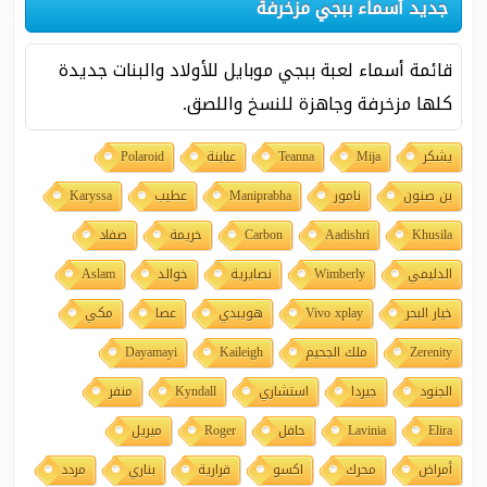
جديد أسماء ببجي مزخرفة
قائمة أسماء لعبة ببجي موبايل للأولاد والبنات جديدة
كلها مزخرفة وجاهزة للنسخ واللصق.
يشكر
Mija
Teanna
عبابنة
Polaroid
بن صنون
نامور
Maniprabha
عطيب
Karyssa
Khusila
Aadishri
Carbon
خريمة
صفاد
الدليمي
Wimberly
نصايرية
خوالد
Aslam
خيار البحر
Vivo xplay
هويبدي
عصا
مكي
Zerenity
ملك الجحيم
Kaileigh
Dayamayi
الجنود
جيردا
استشاري
Kyndall
منفر
Elira
Lavinia
حافل
Roger
ميريل
أمراض
محرك
اكسو
قرارية
بناري
مردد