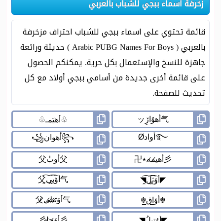
زخرفة اسماء ببجي للشباب بالعربي
قائمة تحتوي على اسماء ببجي للشباب احتراف مزخرفة
بالعربي ( Arabic PUBG Names For Boys ) حديثة ورائعة
جاهزة للنسخ والإستعمال بكل حرية. يمكنكم الحصول
على قائمة أخرى جديدة من أسامي ببجي أولاد مع كل
تحديث للصفحة.