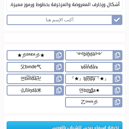
أشكال وزخارف المعروضة والمزخرفة بخطوط ورموز مميزة.
زخرفة اسماء ببجي للشباب بالعربي