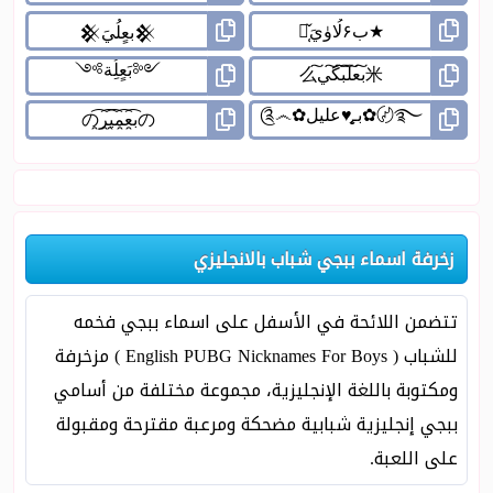
زخرفة اسماء ببجي شباب بالانجليزي
تتضمن اللائحة في الأسفل على اسماء ببجي فخمه
للشباب ( English PUBG Nicknames For Boys ) مزخرفة
ومكتوبة باللغة الإنجليزية، مجموعة مختلفة من أسامي
ببجي إنجليزية شبابية مضحكة ومرعبة مقترحة ومقبولة
على اللعبة.