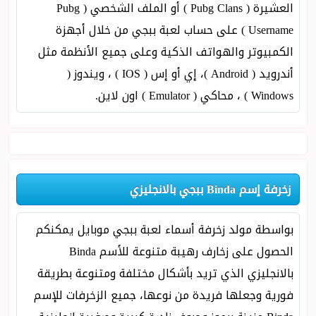
العشيرة ( Pubg Clans ) أو الملف الشخصي ( Pubg
Username ) على حساب لعبة ببجي من خلال أجهزة
الكمبيوتر والهواتف الذكية وعلى جميع الأنظمة مثل
أندرويد ( Android )، إي أو إس ( IOS ) ، ويندوز (
Windows ) ، محاكي ( Emulator ) اون لاين.
زخرفة إسم Binda ببجي بالانجليزي
بواسطة مولد زخرفة أسماء لعبة ببجي موبايل يمكنكم
الحصول على زخارف رهيبة متنوعة للأسم Binda
بالانجليزي الذي تريد بأشكال مختلفة ومتنوعة بطريقة
فورية وجعلها فريدة من نوعها، جميع الزخرفات للإسم