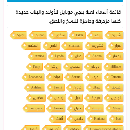
قائمة أسماء لعبة ببجي موبايل للأولاد والبنات جديدة
كلها مزخرفة وجاهزة للنسخ واللصق.
شايره
المد
Eilah
سكاي
Suhan
Spirit
عبرار
فكتورية
Shannan
اياس
الهضبة
زوهار
Anona
عنان
Lynda
Amisa
Hillarie
دويك
حيسي
روشا
Patty
Tamam
لفيف
Sorina
فياظ
Leahanna
خمامة
ليبرال
فردان
Tawni
Ashleah
لونجين
قزحية
آثيل
إعتدال
مكيني
Mayy
عابسة
ضراع
Amera
Georgeta
Isai
Katiana
دليس
ألينكا
Huawei ascend g620s
درهام
أوريون
كيمياء