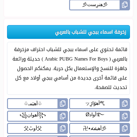
زخرفة اسماء ببجي للشباب بالعربي
قائمة تحتوي على اسماء ببجي للشباب احتراف مزخرفة
بالعربي ( Arabic PUBG Names For Boys ) حديثة ورائعة
جاهزة للنسخ والإستعمال بكل حرية. يمكنكم الحصول
على قائمة أخرى جديدة من أسامي ببجي أولاد مع كل
تحديث للصفحة.