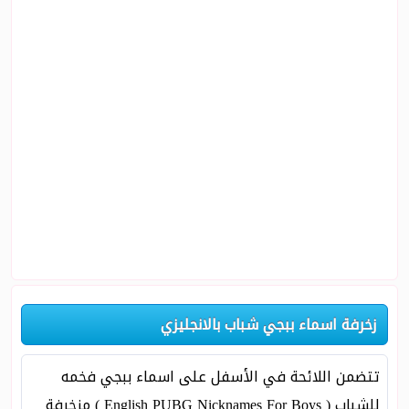
زخرفة اسماء ببجي شباب بالانجليزي
تتضمن اللائحة في الأسفل على اسماء ببجي فخمه
للشباب ( English PUBG Nicknames For Boys ) مزخرفة