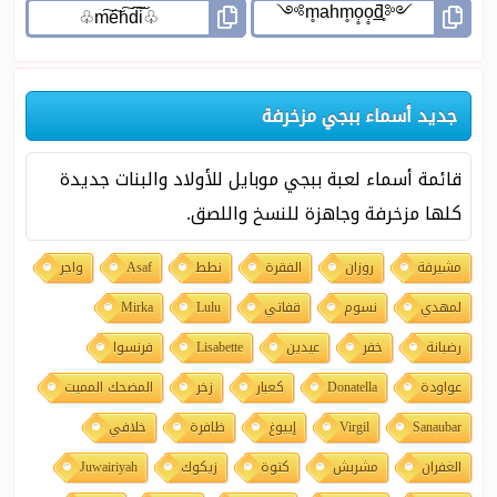
جديد أسماء ببجي مزخرفة
قائمة أسماء لعبة ببجي موبايل للأولاد والبنات جديدة
كلها مزخرفة وجاهزة للنسخ واللصق.
مشيرفة
روزان
الفقرة
نطط
Asaf
واجر
لمهدي
نسوم
قفاتي
Lulu
Mirka
رضيانة
خفر
عيدين
Lisabette
فرنسوا
عواودة
Donatella
كعبار
زخر
المضحك المميت
Sanaubar
Virgil
إييوغ
ظافرة
خلافي
الغفران
مشربش
كتوة
زيكوك
Juwairiyah