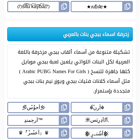
زخرفة اسماء ببجي بنات بالعربي
تشكيلة متنوعة من أسماء ألقاب ببجي مزخرفة باللغة
العربية لكل البنات اللواتي يلعبن لعبة ببجي موبايل
كلها جاهزة للنسخ ( Arabic PUBG Names For Girls )
مثل أسماء كلانات فتيات ببجي ويوزر نيم بنات ببجي
متجددة بإستمرار.