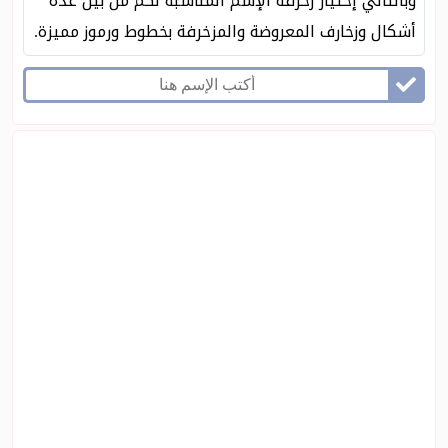
وبالتالي إختيار زخرفه الإسم المناسبة لكم من بين عدة
أشكال وزخارف المعروضة والمزخرفة بخطوط ورموز مميزة.