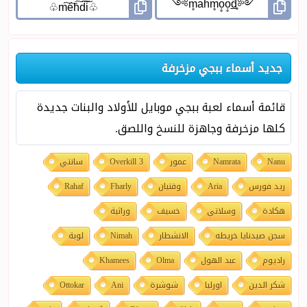
جديد أسماء ببجي مزخرفة
قائمة أسماء لعبة ببجي موبايل للأولاد والبنات جديدة
كلها مزخرفة وجاهزة للنسخ واللصق.
Nanu
Namrata
عمور
Overkill 3
سانتي
ريد فورس
Aria
وقتيان
Fharly
Rahaf
هكادة
وسلاتي
خسيف
وراثية
سجن صيدنايا خريطه
الانشطار
Nimah
لوبة
راديوم
عبد الهول
Olma
Khamees
شكر الدين
اورليا
شوشرة
Ani
Ottokar