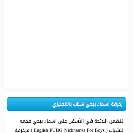
زخرفة اسماء ببجي شباب بالانجليزي
تتضمن اللائحة في الأسفل على اسماء ببجي فخمه
للشباب ( English PUBG Nicknames For Boys ) مزخرفة