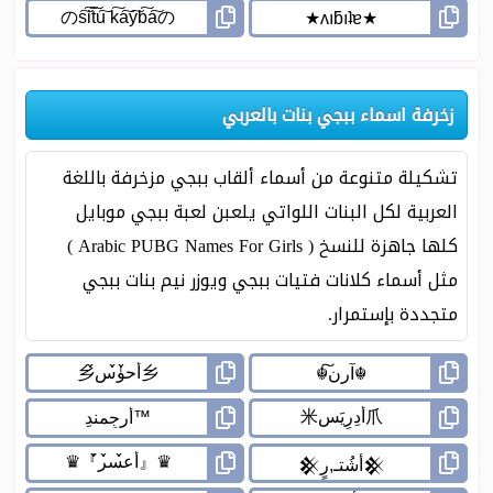
زخرفة اسماء ببجي بنات بالعربي
تشكيلة متنوعة من أسماء ألقاب ببجي مزخرفة باللغة
العربية لكل البنات اللواتي يلعبن لعبة ببجي موبايل
كلها جاهزة للنسخ ( Arabic PUBG Names For Girls )
مثل أسماء كلانات فتيات ببجي ويوزر نيم بنات ببجي
متجددة بإستمرار.