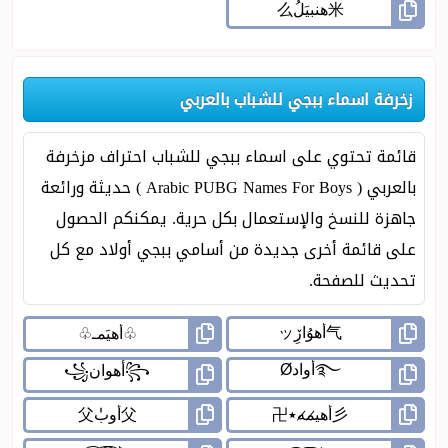
زخرفة اسماء ببجي للشباب بالعربي
قائمة تحتوي على اسماء ببجي للشباب احتراف مزخرفة
بالعربي ( Arabic PUBG Names For Boys ) حديثة ورائعة
جاهزة للنسخ والإستعمال بكل حرية. يمكنكم الحصول
على قائمة أخرى جديدة من أسامي ببجي أولاد مع كل
تحديث للصفحة.