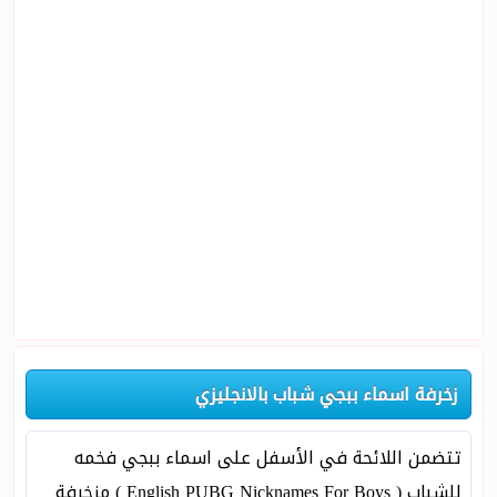
زخرفة اسماء ببجي شباب بالانجليزي
تتضمن اللائحة في الأسفل على اسماء ببجي فخمه
للشباب ( English PUBG Nicknames For Boys ) مزخرفة