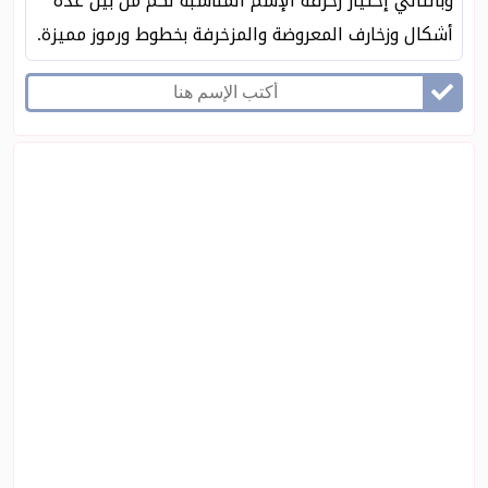
وبالتالي إختيار زخرفه الإسم المناسبة لكم من بين عدة
أشكال وزخارف المعروضة والمزخرفة بخطوط ورموز مميزة.