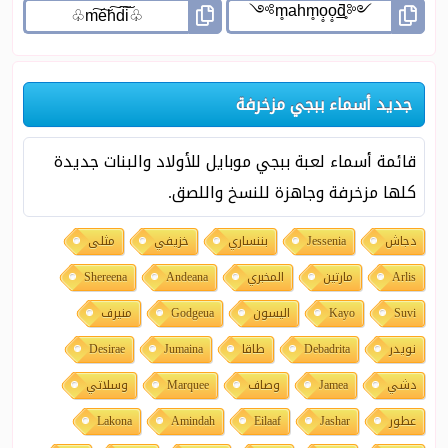
جديد أسماء ببجي مزخرفة
قائمة أسماء لعبة ببجي موبايل للأولاد والبنات جديدة
كلها مزخرفة وجاهزة للنسخ واللصق.
دجاش
Jessenia
بننساري
خزيفي
مثلى
Arlis
مارتين
المخبري
Andeana
Shereena
Suvi
Kayo
اليسون
Godgeua
منيرف
نويدر
Debadrita
طاقا
Jumaina
Desirae
دشي
Jamea
وصاف
Marquee
وسلاتي
عطور
Jashar
Eilaaf
Amindah
Lakona