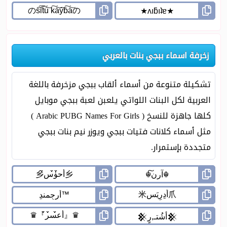
زخرفة اسماء ببجي بنات بالعربي
تشكيلة متنوعة من أسماء ألقاب ببجي مزخرفة باللغة
العربية لكل البنات اللواتي يلعبن لعبة ببجي موبايل
كلها جاهزة للنسخ ( Arabic PUBG Names For Girls )
مثل أسماء كلانات فتيات ببجي ويوزر نيم بنات ببجي
متجددة بإستمرار.