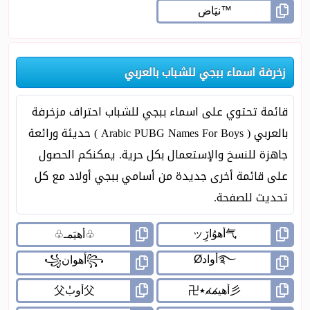
زخرفة اسماء ببجي للشباب بالعربي
قائمة تحتوي على اسماء ببجي للشباب احتراف مزخرفة
بالعربي ( Arabic PUBG Names For Boys ) حديثة ورائعة
جاهزة للنسخ والإستعمال بكل حرية. يمكنكم الحصول
على قائمة أخرى جديدة من أسامي ببجي أولاد مع كل
تحديث للصفحة.