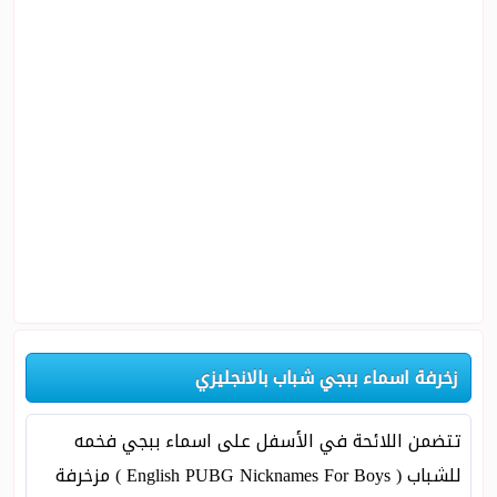
زخرفة اسماء ببجي شباب بالانجليزي
تتضمن اللائحة في الأسفل على اسماء ببجي فخمه
للشباب ( English PUBG Nicknames For Boys ) مزخرفة