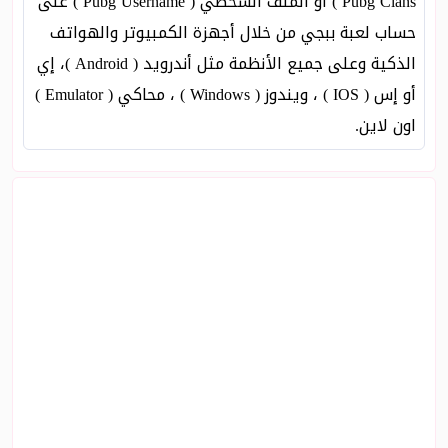
Pubg Clans ) أو الملف الشخصي ( Pubg Username ) على
حساب لعبة ببجي من خلال أجهزة الكمبيوتر والهواتف
الذكية وعلى جميع الأنظمة مثل أندرويد ( Android )، إي
أو إس ( IOS ) ، ويندوز ( Windows ) ، محاكي ( Emulator )
اون لاين.