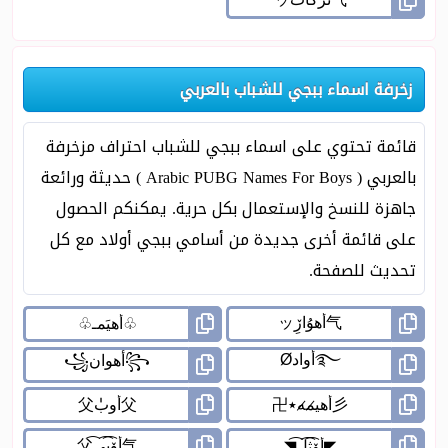
زخرفة اسماء ببجي للشباب بالعربي
قائمة تحتوي على اسماء ببجي للشباب احتراف مزخرفة
بالعربي ( Arabic PUBG Names For Boys ) حديثة ورائعة
جاهزة للنسخ والإستعمال بكل حرية. يمكنكم الحصول
على قائمة أخرى جديدة من أسامي ببجي أولاد مع كل
تحديث للصفحة.