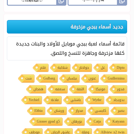
جديد أسماء ببجي مزخرفة
قائمة أسماء لعبة ببجي موبايل للأولاد والبنات جديدة
كلها مزخرفة وجاهزة للنسخ واللصق.
Dipta
غل
جولانار
شلالية
قلم
Guillermina
غنون
بیلسان
Gulbarg
شت
فدور
مونيكا
الثقة
سعفه
همجان
بدويجاد
Wythe
باشلي
ماذنة
Yechiel
بصير
كايسي
محراز
ورشان
Elthia
Katyann
Catja
بورهان
Gionee gpad g5
Allview x2 twin
وفلة
عاشق الجنان
موطف