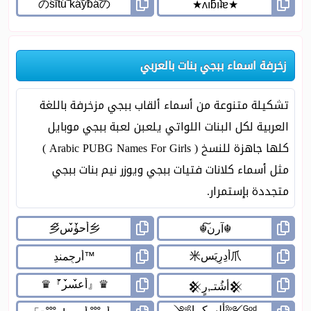
زخرفة اسماء ببجي بنات بالعربي
تشكيلة متنوعة من أسماء ألقاب ببجي مزخرفة باللغة
العربية لكل البنات اللواتي يلعبن لعبة ببجي موبايل
كلها جاهزة للنسخ ( Arabic PUBG Names For Girls )
مثل أسماء كلانات فتيات ببجي ويوزر نيم بنات ببجي
متجددة بإستمرار.