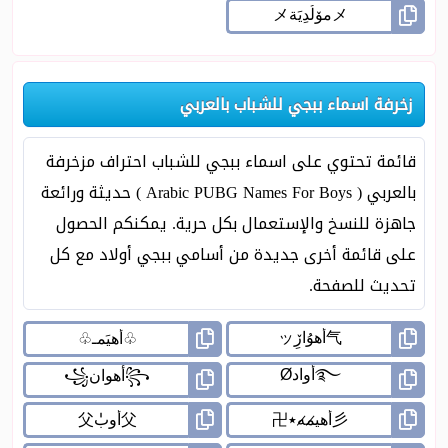
زخرفة اسماء ببجي للشباب بالعربي
قائمة تحتوي على اسماء ببجي للشباب احتراف مزخرفة
بالعربي ( Arabic PUBG Names For Boys ) حديثة ورائعة
جاهزة للنسخ والإستعمال بكل حرية. يمكنكم الحصول
على قائمة أخرى جديدة من أسامي ببجي أولاد مع كل
تحديث للصفحة.