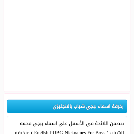
زخرفة اسماء ببجي شباب بالانجليزي
تتضمن اللائحة في الأسفل على اسماء ببجي فخمه
للشباب ( English PUBG Nicknames For Boys ) مزخرفة