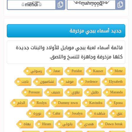
جديد أسماء ببجي مزخرفة
قائمة أسماء لعبة ببجي موبايل للأولاد والبنات جديدة
كلها مزخرفة وجاهزة للنسخ واللصق.
Mette
Kauser
Peridot
Jatae
رسولي
Elysabeth
Jordence
موقد
تشامبيون
ناجت
Maranda
طليل
تباوي
صنيف
Perouze
Epona
Kavindra
Dummy town
Roslyn
الحلم
عتق
شاهدة
Josalyn
Cahir
نورزة
Dawn break
همدي
باتولي
Hiram
بهاة