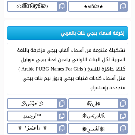
زخرفة اسماء ببجي بنات بالعربي
تشكيلة متنوعة من أسماء ألقاب ببجي مزخرفة باللغة
العربية لكل البنات اللواتي يلعبن لعبة ببجي موبايل
كلها جاهزة للنسخ ( Arabic PUBG Names For Girls )
مثل أسماء كلانات فتيات ببجي ويوزر نيم بنات ببجي
متجددة بإستمرار.