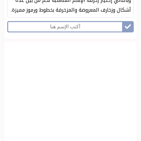
وبالتالي إختيار زخرفه الإسم المناسبة لكم من بين عدة
أشكال وزخارف المعروضة والمزخرفة بخطوط ورموز مميزة.