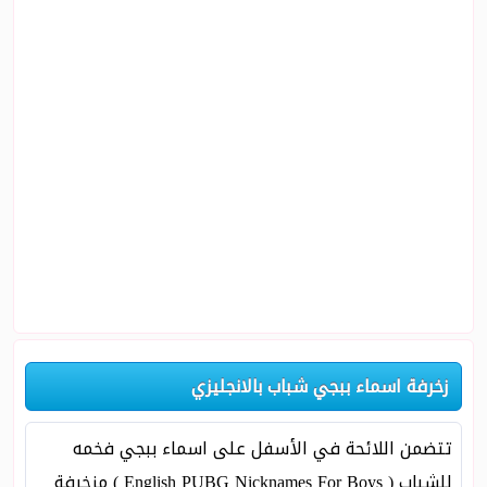
زخرفة اسماء ببجي شباب بالانجليزي
تتضمن اللائحة في الأسفل على اسماء ببجي فخمه
للشباب ( English PUBG Nicknames For Boys ) مزخرفة