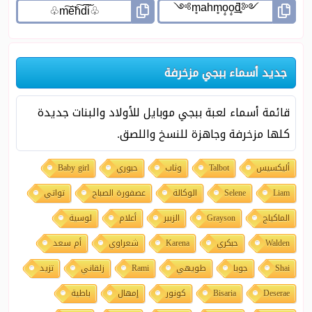
جديد أسماء ببجي مزخرفة
قائمة أسماء لعبة ببجي موبايل للأولاد والبنات جديدة
كلها مزخرفة وجاهزة للنسخ واللصق.
أليكسيس
Talbot
وثاب
حبوري
Baby girl
Liam
Selene
الوكالة
عصفورة الصباح
تواتي
الماكياج
Grayson
الزبير
أعلام
لوسية
Walden
حبكري
Karena
شعراوي
أم سعد
Shai
جوبا
طويهي
Rami
زلقاني
تزيد
Deserae
Bisaria
كونور
إمهال
باطية