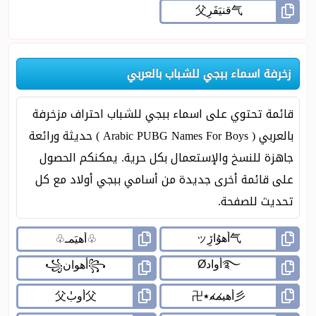
زخرفة اسماء ببجي للشباب بالعربي
قائمة تحتوي على اسماء ببجي للشباب احتراف مزخرفة
بالعربي ( Arabic PUBG Names For Boys ) حديثة ورائعة
جاهزة للنسخ والإستعمال بكل حرية. يمكنكم الحصول
على قائمة أخرى جديدة من أسامي ببجي أولاد مع كل
تحديث للصفحة.