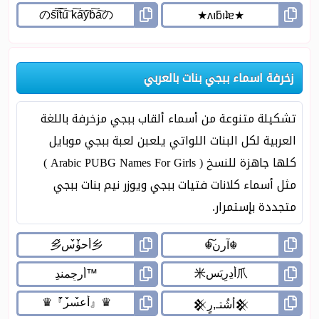
زخرفة اسماء ببجي بنات بالعربي
تشكيلة متنوعة من أسماء ألقاب ببجي مزخرفة باللغة
العربية لكل البنات اللواتي يلعبن لعبة ببجي موبايل
كلها جاهزة للنسخ ( Arabic PUBG Names For Girls )
مثل أسماء كلانات فتيات ببجي ويوزر نيم بنات ببجي
متجددة بإستمرار.