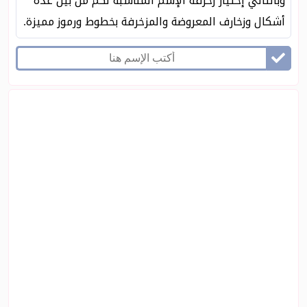
وبالتالي إختيار زخرفه الإسم المناسبة لكم من بين عدة
أشكال وزخارف المعروضة والمزخرفة بخطوط ورموز مميزة.