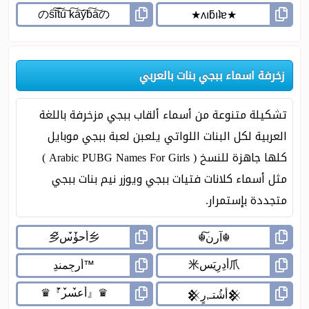
زخرفة اسماء ببجي بنات بالعربي
تشكيلة متنوعة من أسماء ألقاب ببجي مزخرفة باللغة
العربية لكل البنات اللواتي يلعبن لعبة ببجي موبايل
كلها جاهزة للنسخ ( Arabic PUBG Names For Girls )
مثل أسماء كلانات فتيات ببجي ويوزر نيم بنات ببجي
متجددة بإستمرار.