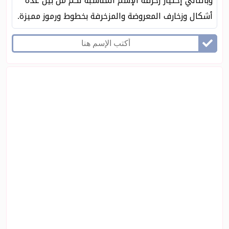
وبالتالي إختيار زخرفه الإسم المناسبة لكم من بين عدة
أشكال وزخارف المعروضة والمزخرفة بخطوط ورموز مميزة.