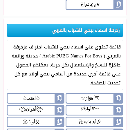
زخرفة اسماء ببجي للشباب بالعربي
قائمة تحتوي على اسماء ببجي للشباب احتراف مزخرفة
بالعربي ( Arabic PUBG Names For Boys ) حديثة ورائعة
جاهزة للنسخ والإستعمال بكل حرية. يمكنكم الحصول
على قائمة أخرى جديدة من أسامي ببجي أولاد مع كل
تحديث للصفحة.