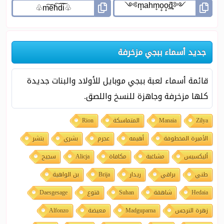
جديد أسماء ببجي مزخرفة
قائمة أسماء لعبة ببجي موبايل للأولاد والبنات جديدة
كلها مزخرفة وجاهزة للنسخ واللصق.
Zilya
Manaia
المتماسكة
Rion
الأميرة المخطوفة
أهيمه
عجرم
بشري
بتشر
أليكسيس
مشاغبة
مكافاة
Alicja
سجيح
طني
براقي
ريدار
Brija
بن الواهية
Hedaia
شاهقة
Suhan
قتوع
Daesgesage
زهرة النرجس
Madguparna
معيضة
Alfonzo