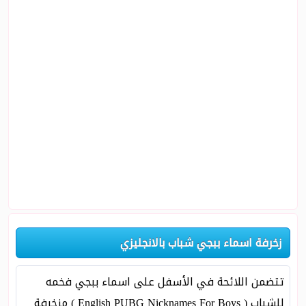
زخرفة اسماء ببجي شباب بالانجليزي
تتضمن اللائحة في الأسفل على اسماء ببجي فخمه
للشباب ( English PUBG Nicknames For Boys ) مزخرفة