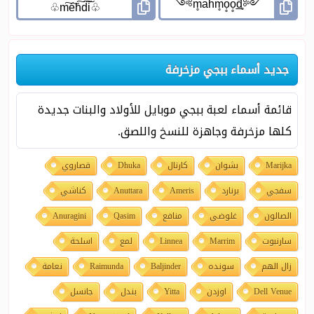
جديد أسماء ببجي مزخرفة
قائمة أسماء لعبة ببجي موبايل للأولاد والبنات جديدة
كلها مزخرفة وجاهزة للنسخ واللصق.
Marijka
بشوان
كارتال
Dhuka
قصاروي
سفجي
برنارد
Ameris
Anuttara
كناشي
الصالون
غلوضي
منافع
Qasim
Anuragini
سارنبوت
Marrim
Linnea
لمع
اسلحة
زال الهم
سونده
Baljinder
Raimunda
نعامة
Dell Venue
اوزدن
Yitta
بندل
جانسل