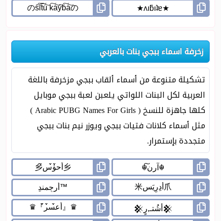
زخرفة اسماء ببجي بنات بالعربي
تشكيلة متنوعة من أسماء ألقاب ببجي مزخرفة باللغة
العربية لكل البنات اللواتي يلعبن لعبة ببجي موبايل
كلها جاهزة للنسخ ( Arabic PUBG Names For Girls )
مثل أسماء كلانات فتيات ببجي ويوزر نيم بنات ببجي
متجددة بإستمرار.