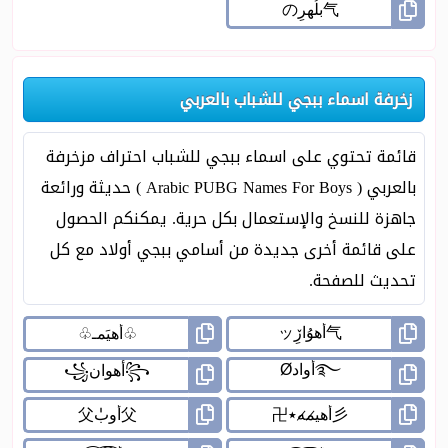
زخرفة اسماء ببجي للشباب بالعربي
قائمة تحتوي على اسماء ببجي للشباب احتراف مزخرفة
بالعربي ( Arabic PUBG Names For Boys ) حديثة ورائعة
جاهزة للنسخ والإستعمال بكل حرية. يمكنكم الحصول
على قائمة أخرى جديدة من أسامي ببجي أولاد مع كل
تحديث للصفحة.