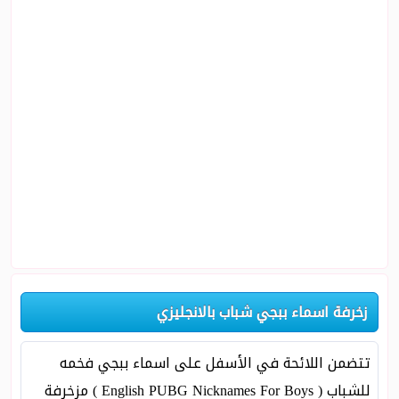
زخرفة اسماء ببجي شباب بالانجليزي
تتضمن اللائحة في الأسفل على اسماء ببجي فخمه
للشباب ( English PUBG Nicknames For Boys ) مزخرفة