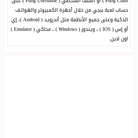
Pubg Clans ) أو الملف الشخصي ( Pubg Username ) على
حساب لعبة ببجي من خلال أجهزة الكمبيوتر والهواتف
الذكية وعلى جميع الأنظمة مثل أندرويد ( Android )، إي
أو إس ( IOS ) ، ويندوز ( Windows ) ، محاكي ( Emulator )
اون لاين.