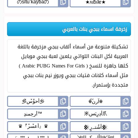
زخرفة اسماء ببجي بنات بالعربي
تشكيلة متنوعة من أسماء ألقاب ببجي مزخرفة باللغة
العربية لكل البنات اللواتي يلعبن لعبة ببجي موبايل
كلها جاهزة للنسخ ( Arabic PUBG Names For Girls )
مثل أسماء كلانات فتيات ببجي ويوزر نيم بنات ببجي
متجددة بإستمرار.