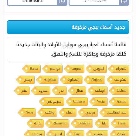
جديد أسماء ببجي مزخرفة
قائمة أسماء لعبة ببجي موبايل للأولاد والبنات جديدة
كلها مزخرفة وجاهزة للنسخ واللصق.
شهرام
ليلوبي
ممرسا
بواسم
Baraa
نيكوليت
Nujood
العداوة
Anjelica
رسين
Lichah
اودلف
مغال
بدر
عجرود
عنبر
Alston
Vertu
Chrissie
سرجويس
عبد الشالحين
زويني
ايفاء
واهف
Nene
Hasia
نارا
Baharah
Rhianydd
وربة
نشعة
شمشيد
Cucu
آيسن
سواعد