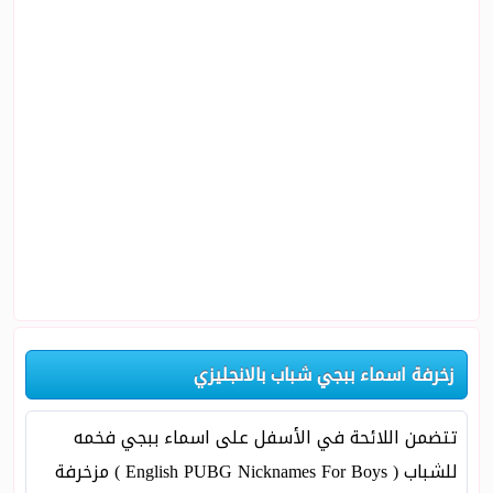
زخرفة اسماء ببجي شباب بالانجليزي
تتضمن اللائحة في الأسفل على اسماء ببجي فخمه
للشباب ( English PUBG Nicknames For Boys ) مزخرفة