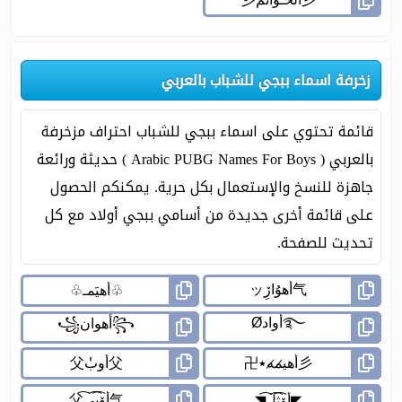
زخرفة اسماء ببجي للشباب بالعربي
قائمة تحتوي على اسماء ببجي للشباب احتراف مزخرفة
بالعربي ( Arabic PUBG Names For Boys ) حديثة ورائعة
جاهزة للنسخ والإستعمال بكل حرية. يمكنكم الحصول
على قائمة أخرى جديدة من أسامي ببجي أولاد مع كل
تحديث للصفحة.