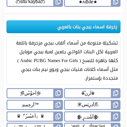
زخرفة اسماء ببجي بنات بالعربي
تشكيلة متنوعة من أسماء ألقاب ببجي مزخرفة باللغة
العربية لكل البنات اللواتي يلعبن لعبة ببجي موبايل
كلها جاهزة للنسخ ( Arabic PUBG Names For Girls )
مثل أسماء كلانات فتيات ببجي ويوزر نيم بنات ببجي
متجددة بإستمرار.