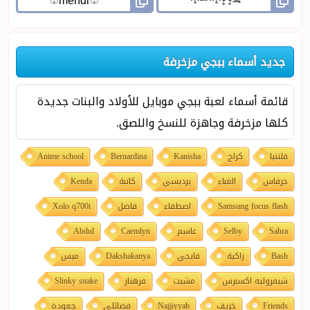
جديد أسماء ببجي مزخرفة
قائمة أسماء لعبة ببجي موبايل للأولاد والبنات جديدة
كلها مزخرفة وجاهزة للنسخ واللصق.
فلنتيا
كراج
Kanisha
Bernardina
Anime school
جرفاس
الغباء
بردبسي
كاتبة
Kenda
Samsung focus flash
اصطفاء
فاضل
Xolo q700i
Sahra
Selby
عاسم
Caemlyn
Abdul
Bash
زاكية
فايجي
Dakshakanya
ميس
شيفروليه اكسبرس
مشيت
فرهناز
Slinky snake
Friends
خزيف
Najjiyyah
فضائلي
جعودة