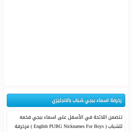
زخرفة اسماء ببجي شباب بالانجليزي
تتضمن اللائحة في الأسفل على اسماء ببجي فخمه
للشباب ( English PUBG Nicknames For Boys ) مزخرفة