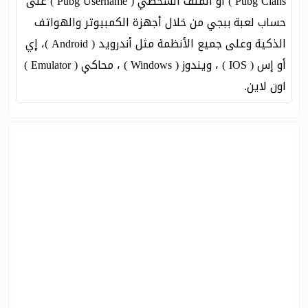
Pubg Clans ) أو الملف الشخصي ( Pubg Username ) على
حساب لعبة ببجي من خلال أجهزة الكمبيوتر والهواتف
الذكية وعلى جميع الأنظمة مثل أندرويد ( Android )، إي
أو إس ( IOS ) ، ويندوز ( Windows ) ، محاكي ( Emulator )
اون لاين.