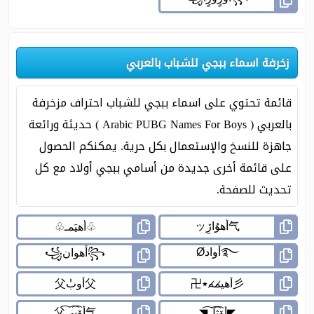
زخرفة اسماء ببجي للشباب بالعربي
قائمة تحتوي على اسماء ببجي للشباب احتراف مزخرفة
بالعربي ( Arabic PUBG Names For Boys ) حديثة ورائعة
جاهزة للنسخ والإستعمال بكل حرية. يمكنكم الحصول
على قائمة أخرى جديدة من أسامي ببجي أولاد مع كل
تحديث للصفحة.